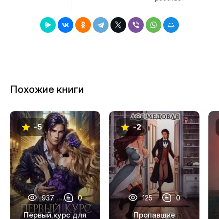
Похожие книги
-5
-2
937
0
125
0
Первый курс для
Пропавшие