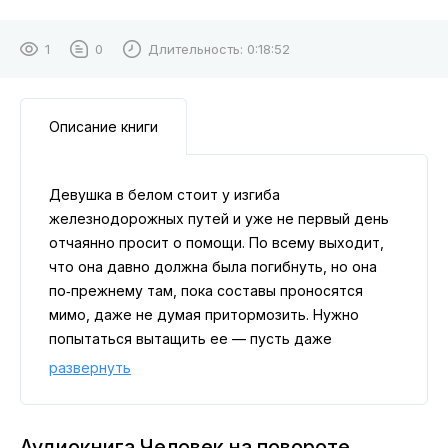
1
0
Длительность:
0:18:52
Описание книги
Девушка в белом стоит у изгиба
железнодорожных путей и уже не первый день
отчаянно просит о помощи. По всему выходит,
что она давно должна была погибнуть, но она
по‑прежнему там, пока составы проносятся
мимо, даже не думая притормозить. Нужно
попытаться вытащить ее — пусть даже
странный кондуктор в вагоне настаивает, что на
развернуть
том повороте никого нет.
Аудиокнига Человек на повороте