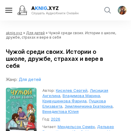
A
KNIG
.XYZ
Слушать АудиоКниги Онлайн
aknig.xyz
»
Для детей
» Чужой среди своих. Истории о школе,
дружбе, страхах и вере в себя
Чужой среди своих. Истории о
школе, дружбе, страхах и вере в
себя
Жанр:
Для детей
Автор:
Киселев Сергей
,
Лисицкая
Ангелина
,
Владимова Марина
,
Кривушенкова Фарида
,
Пушкова
Елизавета
,
Земляничкина Екатерина
,
Венедиктова Юлия
Год:
2026
Читает:
Мендельсон Семён
,
Дельвер