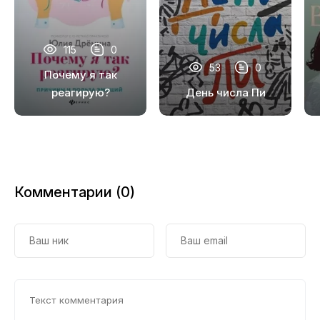
16
17
115
0
18
53
0
Почему я так
19
реагирую?
День числа Пи
Причины и польза
20
эмоций
21
22
Комментарии (0)
23
24
25
26
27