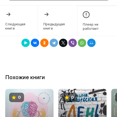
4
5
6
Следующая
Предыдущая
Плеер не
книга
книга
работает
7
8
9
10
11
Похожие книги
12
13
0
0
14
15