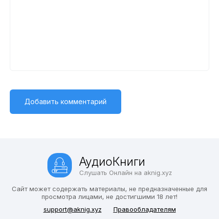
28
29
30
31
32
33
34
35
36
АудиоКниги
Слушать Онлайн на aknig.xyz
37
Сайт может содержать материалы, не предназначенные для
просмотра лицами, не достигшими 18 лет!
support@aknig.xyz
Правообладателям