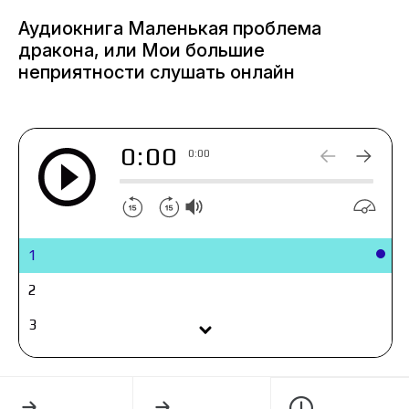
адептка*магическая книга с занятными
Аудиокнига Маленькая проблема
заклинаниями
дракона, или Мои большие
неприятности слушать онлайн
0:00
0:00
1
2
3
4
5