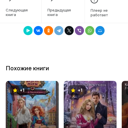
6
Следующая
Предыдущая
Плеер не
книга
книга
работает
7
8
9
10
11
Похожие книги
12
13
+1
+1
14
15
16
17