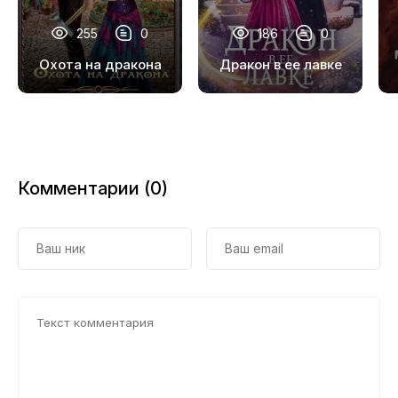
18
255
0
186
0
19
Охота на дракона
Дракон в ее лавке
20
21
22
Комментарии (0)
23
24
25
26
27
28
29