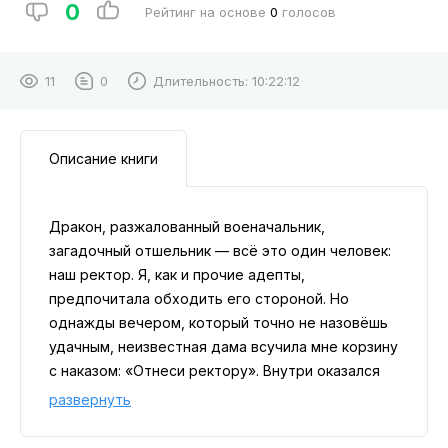
0
Рейтинг на основе
0
голосов
11
0
Длительность:
10:22:12
Описание книги
Дракон, разжалованный военачальник,
загадочный отшельник — всё это один человек:
наш ректор. Я, как и прочие адепты,
предпочитала обходить его стороной. Но
однажды вечером, который точно не назовёшь
удачным, неизвестная дама всучила мне корзину
с наказом: «Отнеси ректору». Внутри оказался
младенец! С этой минуты моя жизнь и жизнь
развернуть
упрямого дракона перевернулись окончательно.
*подкидыш*упрямый дракон*бедовая