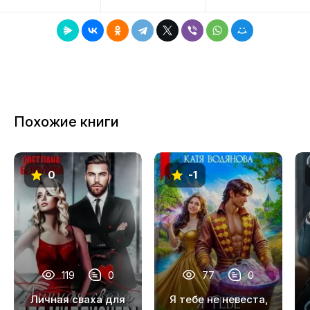
8
9
10
11
Похожие книги
12
13
0
-1
14
15
16
17
119
0
77
0
18
Личная сваха для
Я тебе не невеста,