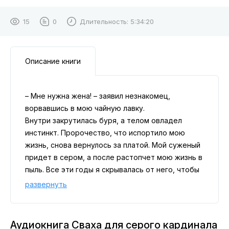
15
0
Длительность:
5:34:20
Описание книги
– Мне нужна жена! – заявил незнакомец,
ворвавшись в мою чайную лавку.
Внутри закрутилась буря, а телом овладел
инстинкт. Пророчество, что испортило мою
жизнь, снова вернулось за платой. Мой суженый
придет в сером, а после растопчет мою жизнь в
пыль. Все эти годы я скрывалась от него, чтобы
избежать незавидной судьбы. А сейчас он
развернуть
приходит, заявляет, что хочет найти жену, и ему
срочно нужна сваха. Постойте! Женить своего
суженого на другой? А это мысль!
Аудиокнига Сваха для серого кардинала