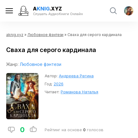
A
KNIG
.XYZ
Слушать АудиоКниги Онлайн
aknig.xyz
»
Любовное фэнтези
» Сваха для серого кардинала
Сваха для серого кардинала
Жанр:
Любовное фэнтези
Автор:
Андреева Регина
Год:
2026
Читает:
Романова Наталья
0
Рейтинг на основе
0
голосов