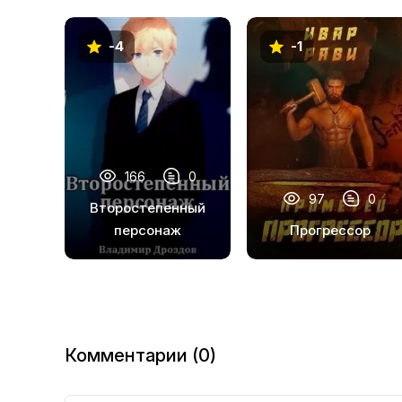
-4
-1
166
0
97
0
Второстепенный
персонаж
Прогрессор
Комментарии (0)