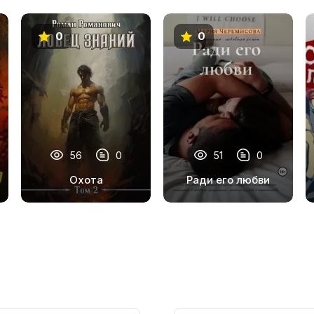
0
0
56
0
51
0
Охота
Ради его любви