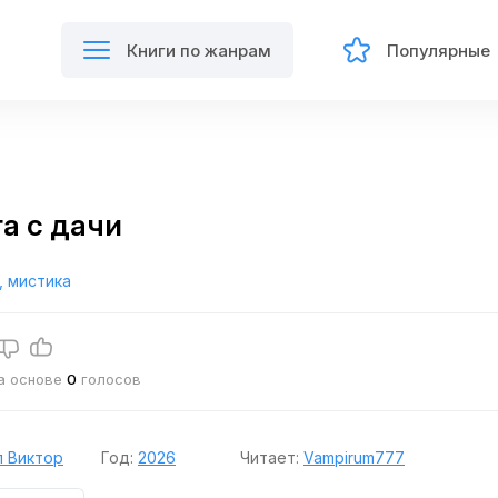
Книги по жанрам
Популярные
а с дачи
, мистика
на основе
0
голосов
 Виктор
Год:
2026
Читает:
Vampirum777