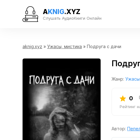
A
KNIG
.XYZ
Слушать АудиоКниги Онлайн
aknig.xyz
»
Ужасы, мистика
» Подруга с дачи
Подруг
Жанр:
Ужасы
0
Рейтинг 
Автор:
Пепел