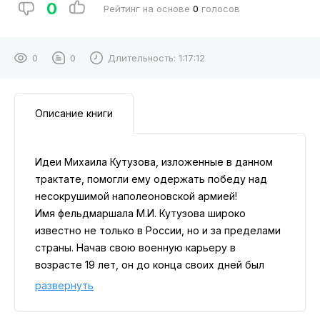
0
Рейтинг на основе
0
голосов
0
0
Длительность:
1:17:12
Описание книги
Идеи Михаила Кутузова, изложенные в данном
трактате, помогли ему одержать победу над
несокрушимой наполеоновской армией!
Имя фельдмаршала М.И. Кутузова широко
известно не только в России, но и за пределами
страны. Начав свою военную карьеру в
возрасте 19 лет, он до конца своих дней был
предан Отечеству, не раз побеждая неприятеля
развернуть
на полях сражений.
Издание включает в себя трактат «Примечания