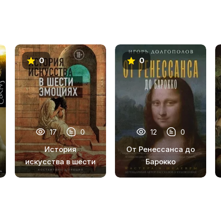
0
0
17
0
12
0
История
От Ренессанса до
искусства в шести
Барокко
эмоциях