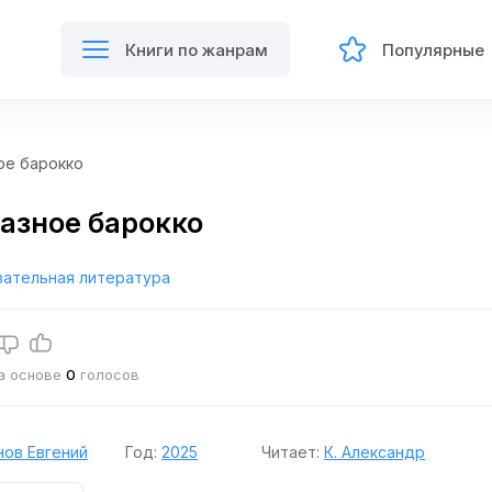
Книги по жанрам
Популярные
ое барокко
азное барокко
вательная литература
на основе
0
голосов
ов Евгений
Год:
2025
Читает:
К. Александр