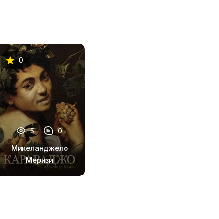
0
5
0
Микеланджело
Меризи
Караваджо.
Жизнеописание
удивительного и
загадочного