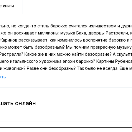
е книги
ьно, но когда-то стиль барокко считался излишеством и дурн
же он восхищает миллионы: музыка Баха, дворцы Растрелли, к
Жаринов рассказывает, как изменилось восприятие барокко и 
окко может быть безобразным? Мы помним прекрасную музыку В
Растрелли? Какое же в них можно найти безобразие? А скульп
шего итальянского художника эпохи барокко? Картины Рубенс
и живописи? Разве они безобразны? Так было не всегда. Еще 
же не стилем, а всего лишь пренебрежительной оценкой и пок
уть
ного» искусства.
ак безобразное стало прекрасным, как развивался стиль барок
во, и расскажет новая книга Евгения Викторовича Жаринова, 
ушать онлайн
пох и стилей.
poiler