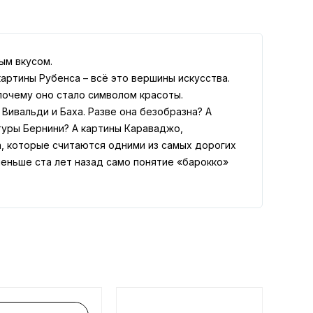
ым вкусом.
артины Рубенса – всё это вершины искусства.
почему оно стало символом красоты.
ивальди и Баха. Разве она безобразна? А
туры Бернини? А картины Караваджо,
а, которые считаются одними из самых дорогих
меньше ста лет назад само понятие «барокко»
азателем дурновкусия – отрицательной кличкой
ко и какое влияние он оказал на мировое
открывающая цикл подробных исследований