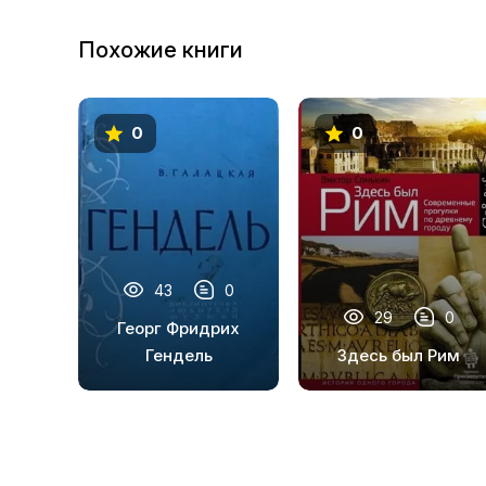
Похожие книги
0
0
43
0
29
0
Георг Фридрих
Гендель
Здесь был Рим