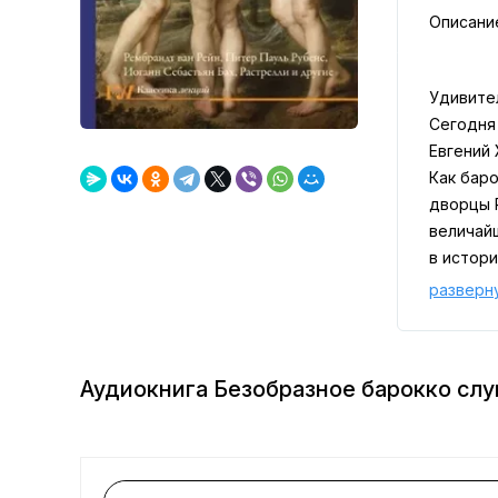
Описани
Удивител
Сегодня 
Евгений 
Как бар
дворцы 
величай
в истори
было да
разверн
«непонят
О том, к
искусст
Аудиокнига Безобразное барокко сл
разных э
<!--dle_s