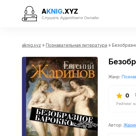
A
KNIG
.XYZ
Слушать АудиоКниги Онлайн
aknig.xyz
»
Познавательная литература
» Безобразн
Безобр
Жанр:
Позна
0
Рейтинг 
Автор:
Жарин