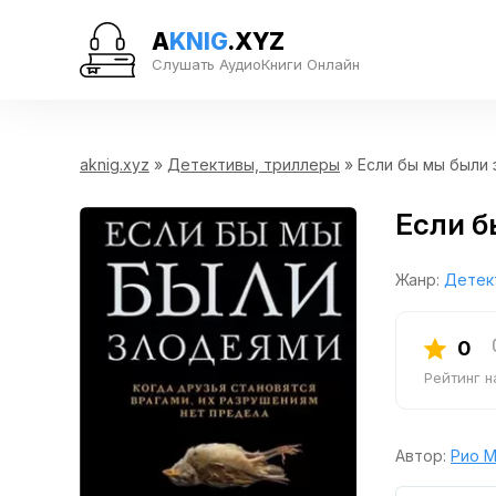
A
KNIG
.XYZ
Слушать АудиоКниги Онлайн
aknig.xyz
»
Детективы, триллеры
» Если бы мы были
Если б
Жанр:
Детек
0
Рейтинг 
Автор:
Рио М