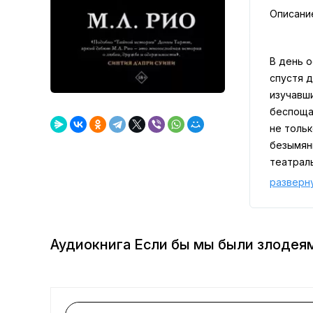
Описани
В день 
спустя д
изучавш
беспоща
не тольк
безымян
театрал
самую в
разверн
Аудиокнига Если бы мы были злодея