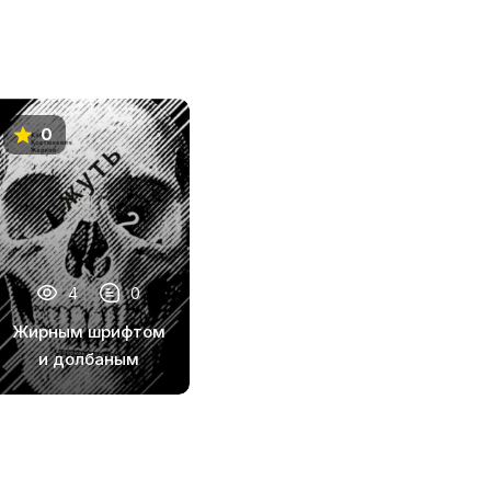
0
4
0
Жирным шрифтом
и долбаным
курсивом