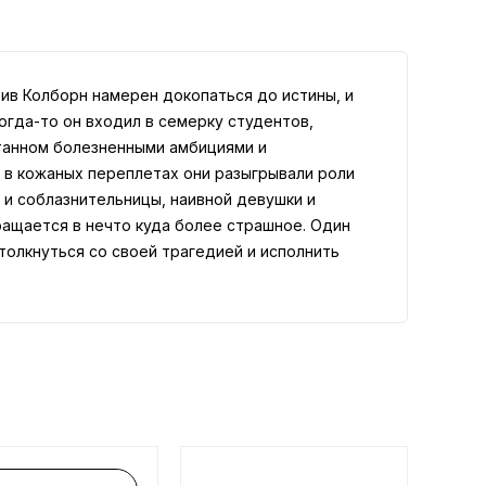
ив Колборн намерен докопаться до истины, и
огда-то он входил в семерку студентов,
танном болезненными амбициями и
 в кожаных переплетах они разыгрывали роли
а и соблазнительницы, наивной девушки и
ращается в нечто куда более страшное. Один
толкнуться со своей трагедией и исполнить
друзей и себя.