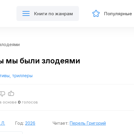
Книги по жанрам
Популярные
 злодеями
ы мы были злодеями
тивы, триллеры
на основе
0
голосов
.Л.
Год:
2026
Читает:
Перель Григорий