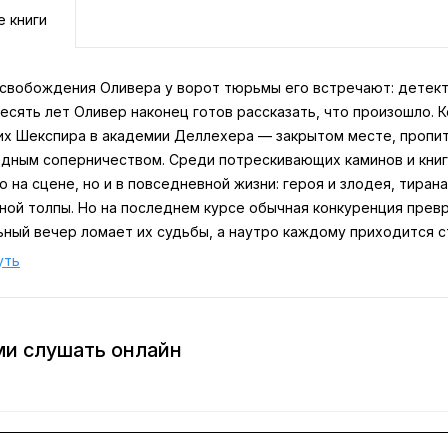
е книги
освобождения Оливера у ворот тюрьмы его встречают: детект
есять лет Оливер наконец готов рассказать, что произошло. К
их Шекспира в академии Деллехера — закрытом месте, пропи
дным соперничеством. Среди потрескивающих каминов и книг
о на сцене, но и в повседневной жизни: героя и злодея, тиран
ной толпы. Но на последнем курсе обычная конкуренция прев
ьный вечер ломает их судьбы, а наутро каждому приходится с
ажную роль — убедить в собственной невиновности полицию, 
уть
ми слушать онлайн