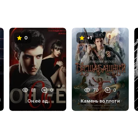
0
+1
81
0
70
0
Он её ад
Камень во плоти