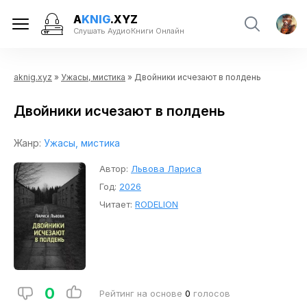
A
KNIG
.XYZ
Слушать АудиоКниги Онлайн
aknig.xyz
»
Ужасы, мистика
» Двойники исчезают в полдень
Двойники исчезают в полдень
Жанр:
Ужасы, мистика
Автор:
Львова Лариса
Год:
2026
Читает:
RODELION
0
Рейтинг на основе
0
голосов