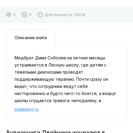
0
0
Длительность:
1:41:16
Описание книги
Медбрат Дима Соболев на летние месяцы
устраивается в Лесную школу, где детям с
тяжёлыми диагнозами проводят
поддерживающую терапию. Почти сразу он
видит, что сотрудники ведут себя
настороженно и будто чего-то боятся, а вокруг
школы сгущается тревога: неподалёку, в
соседнем селе, бесследно исчезают люди, и
развернуть
все нити странностей тянутся именно сюда.
Сами дети уверены, что им не суждено
выбраться за пределы палат — каждый раз с
Аудиокнига Двойники исчезают в