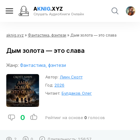
A
KNIG
.XYZ
Слушать АудиоКниги Онлайн
aknig.xyz
»
Фантастика, фэнтези
» Дым золота — это слава
Дым золота — это слава
Жанр:
Фантастика, фэнтези
Автор:
Линч Скотт
Год:
2026
Читает:
Булдаков Олег
0
Рейтинг на основе
0
голосов
2
0
Длительность:
1:56:57