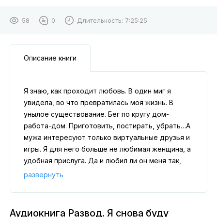
58
0
Длительность:
7:25:25
Описание книги
Я знаю, как проходит любовь. В один миг я
увидела, во что превратилась моя жизнь. В
унылое существование. Бег по кругу дом-
работа-дом. Приготовить, постирать, убрать…А
мужа интересуют только виртуальные друзья и
игры. Я для него больше не любимая женщина, а
удобная прислуга. Да и любил ли он меня так,
как любила его я?С меня хватит! Я больше не
развернуть
буду удобной. Я подаю на развод.Я снова стану
счастливой. А однажды и любимой.
Аудиокнига Развод. Я снова буду