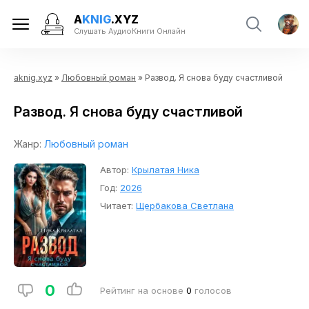
A
KNIG
.XYZ
Слушать АудиоКниги Онлайн
aknig.xyz
»
Любовный роман
» Развод. Я снова буду счастливой
Развод. Я снова буду счастливой
Жанр:
Любовный роман
Автор:
Крылатая Ника
Год:
2026
Читает:
Щербакова Светлана
0
Рейтинг на основе
0
голосов