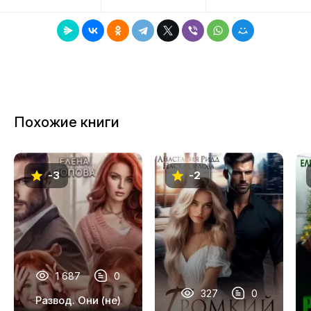
8
9
10
11
Похожие книги
12
13
-3
-2
14
15
16
17
1 687
0
18
327
0
Развод. Они (не)