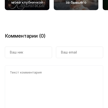
19
моей клубничкой
за бывшего
20
21
22
Комментарии (0)
23
24
25
26
27
28
29
30