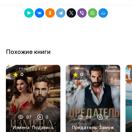
8
9
10
11
Похожие книги
12
13
0
0
14
15
16
17
97
0
64
0
18
Измена. Подавись
Предатель. Замуж