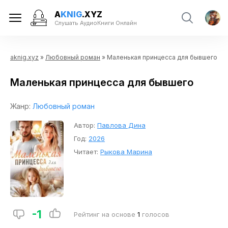
A
KNIG
.XYZ
Слушать АудиоКниги Онлайн
aknig.xyz
»
Любовный роман
» Маленькая принцесса для бывшего
Маленькая принцесса для бывшего
Жанр:
Любовный роман
Автор:
Павлова Дина
Год:
2026
Читает:
Рыкова Марина
-1
Рейтинг на основе
1
голосов