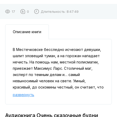
17
0
Длительность:
8:47:49
Описание книги
В Местечковске бесследно исчезают девушки,
шалит зловещий туман, а на горожан нападает
нечисть. На помощь нам, местной полисмагии,
приезжает Максимус Ларс. Столичный маг,
эксперт по темным делам и… самый
невыносимый человек на свете. Умный,
красивый, до оскомины честный, он считает, что
знает все, и готов доказать это каждому.
развернуть
Придется присмотреть за приезжим
специалистом, пока он не исчез в тумане вслед
за остальными, прихватив мое сердце.
Аудиокнига Очень сказочные будни