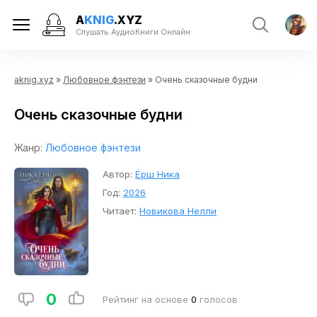
A
KNIG
.XYZ
Слушать АудиоКниги Онлайн
aknig.xyz
»
Любовное фэнтези
» Очень сказочные будни
Очень сказочные будни
Жанр:
Любовное фэнтези
Автор:
Ёрш Ника
Год:
2026
Читает:
Новикова Нелли
0
Рейтинг на основе
0
голосов