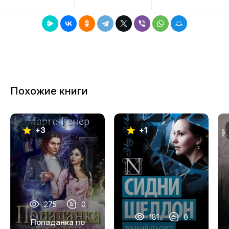
8
9
10
11
Похожие книги
12
13
+3
+1
14
15
16
17
275
0
181
0
Попаданка по