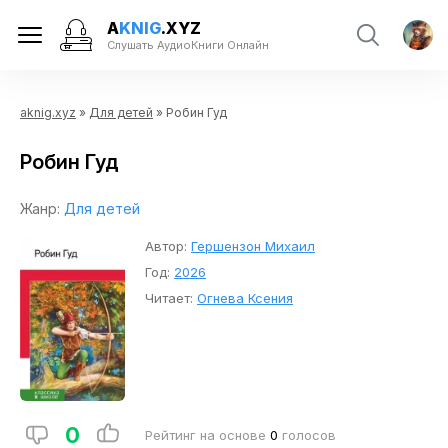
A
KNIG
.XYZ
Слушать АудиоКниги Онлайн
aknig.xyz
»
Для детей
» Робин Гуд
Робин Гуд
Жанр:
Для детей
Автор:
Гершензон Михаил
Год:
2026
Читает:
Огнева Ксения
0
Рейтинг на основе
0
голосов