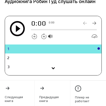
Аудиокнига Робин Гуд слушать онлайн
оцените остроумные шутки.
<!--dle_spoiler
0:00
0:00
1
2
3
4
5
6
Следующая
Предыдущая
Плеер не
книга
книга
работает
7