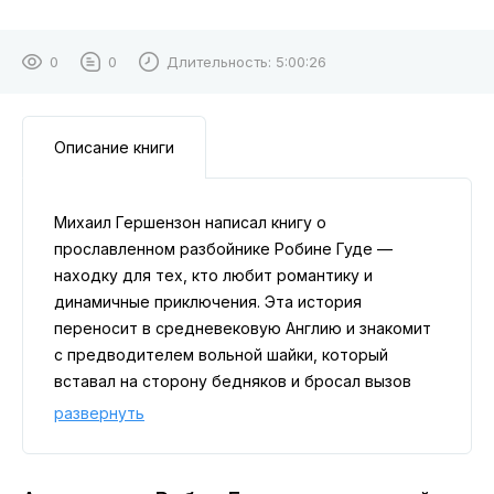
0
0
Длительность:
5:00:26
Описание книги
Михаил Гершензон написал книгу о
прославленном разбойнике Робине Гуде —
находку для тех, кто любит романтику и
динамичные приключения. Эта история
переносит в средневековую Англию и знакомит
с предводителем вольной шайки, который
вставал на сторону бедняков и бросал вызов
жадным богачам и властям. Вместе с храбрым
развернуть
героем и его верными друзьями вы пройдёте
через захватывающие авантюры, увидите яркие
схватки, переживёте напряжённые моменты и