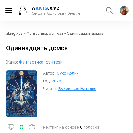
A
KNIG
.XYZ
Слушать АудиоКниги Онлайн
aknig.xyz
»
Фантастика, фэнтези
» Одиннадцать домов
Одиннадцать домов
Жанр:
Фантастика, фэнтези
Автор:
Оукс Колин
Год:
2026
Читает:
Быковская Наталья
0
Рейтинг на основе
0
голосов