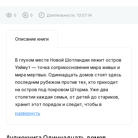
0
0
Длительность:
13:57:14
Описание книги
В глухом месте Новой Шотландии лежит остров
Уэймут — точка соприкосновения мира живых и
мира мертвых. Одиннадцать домов стоят здесь
последним рубежом против тех, кто приходит
на остров под покровом Шторма. Уже два
столетия каждая семья, от детей до стариков,
хранит этот порядок и следит, чтобы в
назначенный час их дом был готов к испытанию.
развернуть
Последний Шторм лишил Мейбл Беври отца.
Мать не выдержала утраты и ищет забвения в
алкоголе, младшая сестра боится даже
Аудиокнига Одиннадцать домов