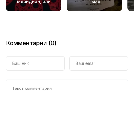
меридиан, или
тьме
Закатный
20
багрянец на
21
западе
Комментарии (0)