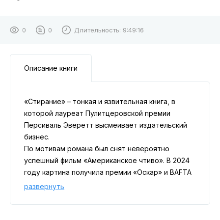
0
0
Длительность:
9:49:16
Описание книги
«Стирание» – тонкая и язвительная книга, в
которой лауреат Пулитцеровской премии
Персиваль Эверетт высмеивает издательский
бизнес.
По мотивам романа был снят невероятно
успешный фильм «Американское чтиво». В 2024
году картина получила премии «Оскар» и BAFTA
за лучший адаптированный сценарий, а также
развернуть
«Золотой глобус» за лучший фильм.
«Стирание» по праву считается современной
классикой: газета The New York Times включила