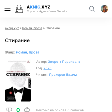
A
KNIG
.XYZ
Слушать АудиоКниги Онлайн
aknig.xyz
»
Роман, проза
» Стирание
Стирание
Жанр:
Роман, проза
Автор:
Эверетт Персиваль
Год:
2026
Читает:
Прохоров Вадим
0
Рейтинг на основе
0
голосов