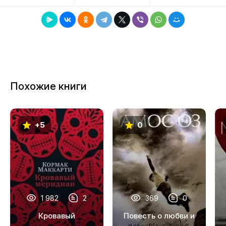
сюжета фильма “Американское чтиво”,
8
получившего в 2024 году премии “Оскар” и
BAFTA.
9
10
11
Похожие книги
12
13
+5
0
14
15
16
17
1 982
2
369
0
18
Кровавый
Повесть о любви и
19