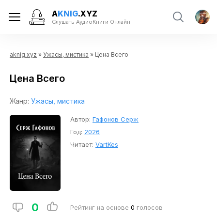
A
KNIG
.XYZ
Слушать АудиоКниги Онлайн
aknig.xyz
»
Ужасы, мистика
» Цена Всего
Цена Всего
Жанр:
Ужасы, мистика
Автор:
Гафонов Серж
Год:
2026
Читает:
VartKes
0
Рейтинг на основе
0
голосов