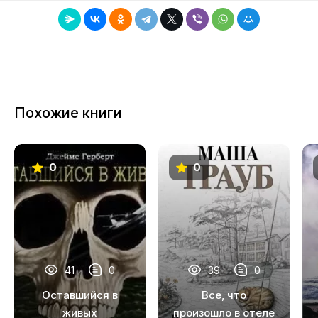
Похожие книги
0
0
41
0
39
0
Оставшийся в
Все, что
живых
произошло в отеле