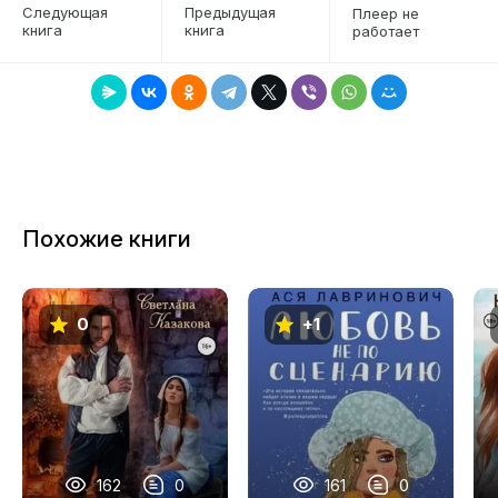
Следующая
Предыдущая
Плеер не
книга
книга
работает
7
8
9
10
11
Похожие книги
12
13
0
+1
14
15
16
17
162
0
161
0