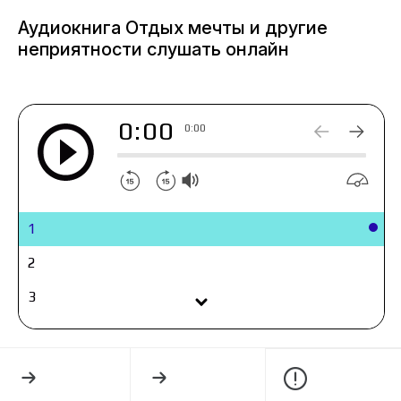
его холодность, в глазах я вижу настоящий
Аудиокнига Отдых мечты и другие
пожар, в который я погружаюсь все больше…
неприятности слушать онлайн
0:00
0:00
1
2
3
4
5
6