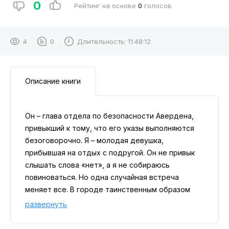
0
Рейтинг на основе
0
голосов
4
0
Длительность:
11:48:12
Описание книги
Он – глава отдела по безопасности Авердена,
привыкший к тому, что его указы выполняются
безоговорочно. Я – молодая девушка,
прибывшая на отдых с подругой. Он не привык
слышать слова «нет», а я не собираюсь
повиноваться. Но одна случайная встреча
меняет все. В городе таинственным образом
пропадают девушки, и исчезновение лучшей
развернуть
подруги заставляет нас работать вместе с
принципиальным магом. Вот только несмотря на