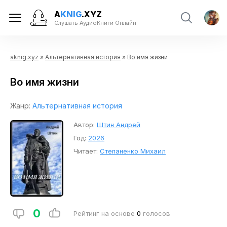
A
KNIG
.XYZ
Слушать АудиоКниги Онлайн
aknig.xyz
»
Альтернативная история
» Во имя жизни
Во имя жизни
Жанр:
Альтернативная история
Автор:
Штин Андрей
Год:
2026
Читает:
Степаненко Михаил
0
Рейтинг на основе
0
голосов