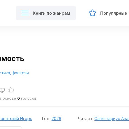
Книги по жанрам
Популярные
имость
тика, фэнтези
на основе
0
голосов
оватский Игорь
Год:
2026
Читает:
Сагиттариус Ана