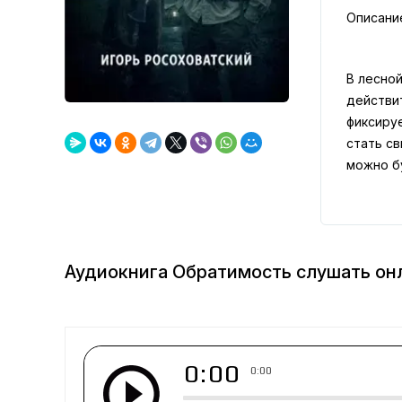
Описани
В лесной
действи
фиксиру
стать св
можно б
Аудиокнига Обратимость слушать он
0:00
0:00