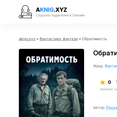
A
KNIG
.XYZ
Слушать АудиоКниги Онлайн
aknig.xyz
»
Фантастика, фэнтези
» Обратимость
Обрат
Жанр:
Фантас
0
Рейтинг 
Автор:
Росох