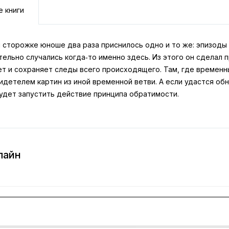
е книги
 сторожке юноше два раза приснилось одно и то же: эпизоды 
тельно случались когда‑то именно здесь. Из этого он сдела
ет и сохраняет следы всего происходящего. Там, где времен
идетелем картин из иной временной ветви. А если удастся об
удет запустить действие принципа обратимости.
лайн