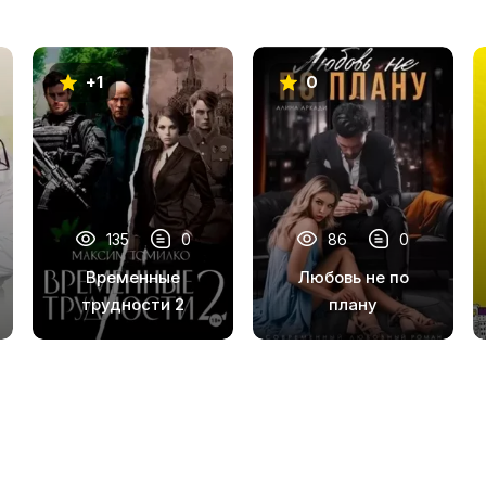
+1
0
135
0
86
0
Временные
Любовь не по
трудности 2
плану