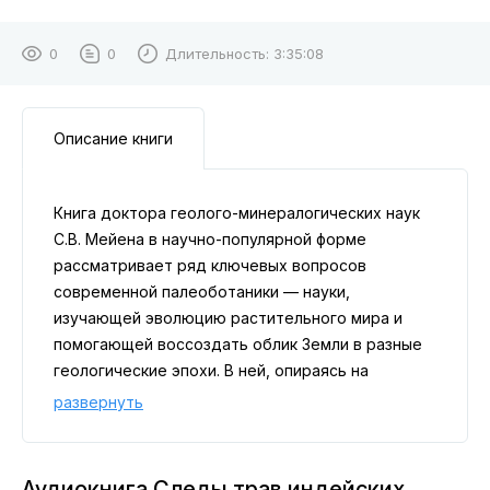
0
0
Длительность:
3:35:08
Описание книги
Книга доктора геолого-минералогических наук
С.В. Мейена в научно-популярной форме
рассматривает ряд ключевых вопросов
современной палеоботаники — науки,
изучающей эволюцию растительного мира и
помогающей воссоздать облик Земли в разные
геологические эпохи. В ней, опираясь на
новейшие исследования и обращаясь к
развернуть
широкому кругу читателей, автор рассказывает
о расположении и дрейфе древних материков,
изменениях климата, периодах оледенений,
Аудиокнига Следы трав индейских