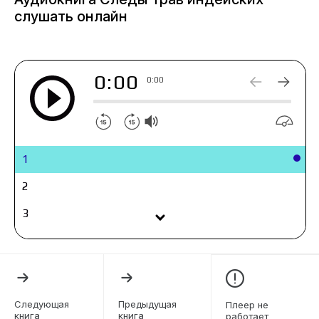
освоении суши растениями и развитии живых
слушать онлайн
организмов.
0:00
0:00
1
2
3
4
5
6
Следующая
Предыдущая
Плеер не
книга
книга
работает