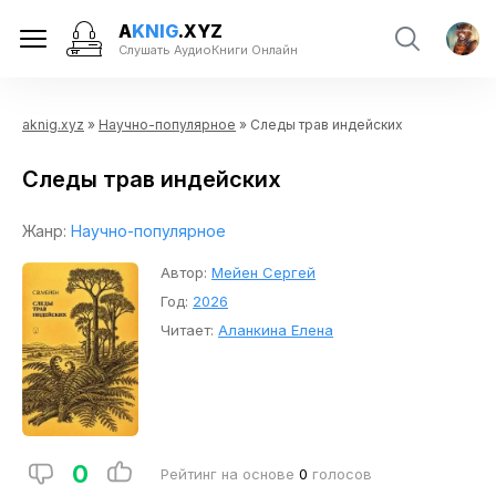
A
KNIG
.XYZ
Слушать АудиоКниги Онлайн
aknig.xyz
»
Научно-популярное
» Следы трав индейских
Следы трав индейских
Жанр:
Научно-популярное
Автор:
Мейен Сергей
Год:
2026
Читает:
Аланкина Елена
0
Рейтинг на основе
0
голосов