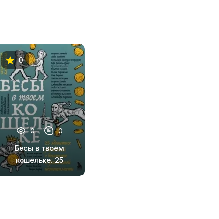
0
0
0
Бесы в твоем
кошельке. 25
ядовитых
убеждений о
богатстве и
финансовой