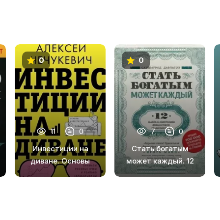
0
0
11
0
7
0
Инвестиции на
Стать богатым
диване. Основы
может каждый. 12
инвестирования
шагов к
обретению
финансовой
стабильности