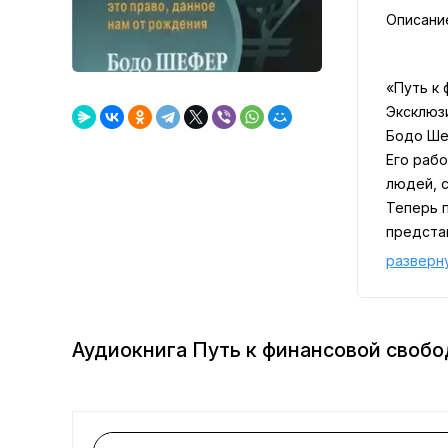
Описани
«Путь к
Эксклюз
Бодо Ше
Его раб
людей, 
Теперь 
предста
возможн
разверн
к целям
О том, к
ЛитРес:
Аудиокнига Путь к финансовой свобо