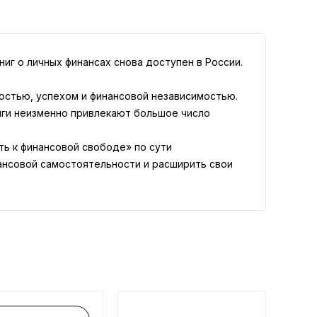
иг о личных финансах снова доступен в России.
остью, успехом и финансовой независимостью.
инги неизменно привлекают большое число
ь к финансовой свободе» по сути
ансовой самостоятельности и расширить свои
нсовых наставников, вы сможете приблизиться
ть, а чего лучше избегать — читайте в статье в