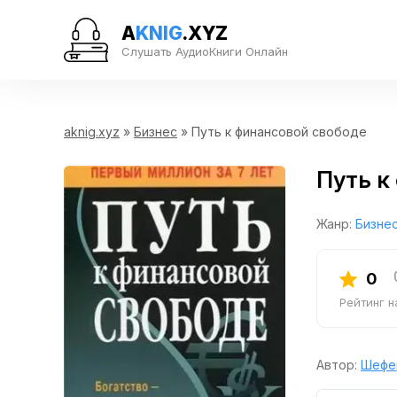
A
KNIG
.XYZ
Слушать АудиоКниги Онлайн
aknig.xyz
»
Бизнес
» Путь к финансовой свободе
Путь к
Жанр:
Бизне
0
Рейтинг 
Автор:
Шефе