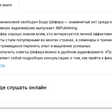
е книги
 финансовой свободе» Бодо Шефера — знаменитый хит среди кн
ивную аудиоверсию выпускает ABPublishing.
фер хорошо знаком всем, кто интересуется личной эффективн
оты стали популярными во многих странах, а семинары и трен
стремящихся перенять опыт и мышление успешных.
получить советы Шефера можно в удобном аудиоформате. «Пут
вляет собой подробную консультацию о том, как прийти к фин
ости. Следуя рекомендациям одного из самых известных фина
уть
, которые раньше казались недостижимыми.
ак распоряжаться деньгами в период кризиса — что стоит дела
 Журнале.
де слушать онлайн