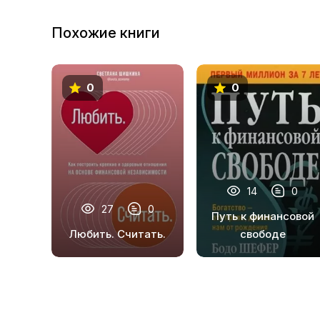
10
Похожие книги
11
12
0
0
13
14
15
16
14
0
17
27
0
Путь к финансовой
18
Любить. Считать.
свободе
19