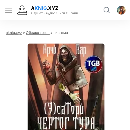
A
KNIG
.XYZ
Слушать АудиоКниги Онлайн
aknig.xyz
»
Облако тегов
» система