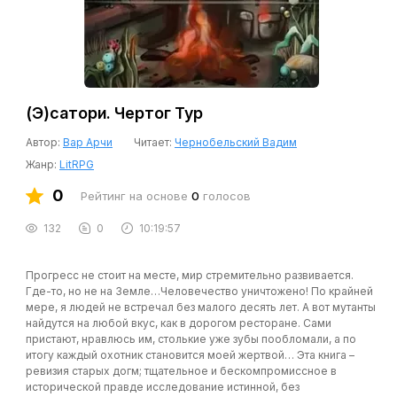
(Э)сатори. Чертог Тур
Автор:
Вар Арчи
Читает:
Чернобельский Вадим
Жанр:
LitRPG
0
Рейтинг на основе
0
голосов
132
0
10:19:57
Прогресс не стоит на месте, мир стремительно развивается.
Где-то, но не на Земле…Человечество уничтожено! По крайней
мере, я людей не встречал без малого десять лет. А вот мутанты
найдутся на любой вкус, как в дорогом ресторане. Сами
пристают, нравлюсь им, столькие уже зубы пообломали, а по
итогу каждый охотник становится моей жертвой… Эта книга –
ревизия старых догм; тщательное и бескомпромиссное в
исторической правде исследование истинной, без