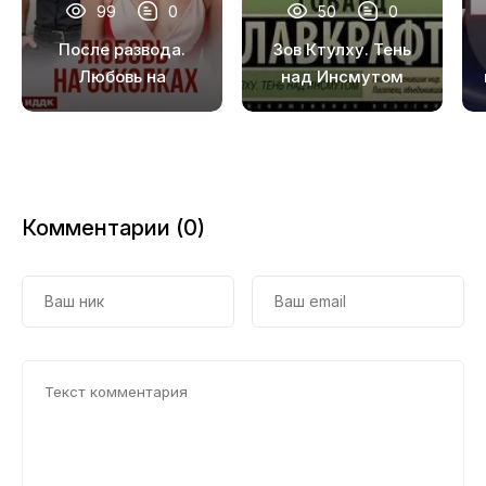
99
0
50
0
После развода.
Зов Ктулху. Тень
Любовь на
над Инсмутом
осколках
Комментарии (0)