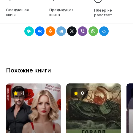
книгами, а также с персонажами,
6
составляющими важную часть «вселенной
Следующая
Предыдущая
Плеер не
Лавкрафта» и Мифов Ктулху. Свод подготовлен
книга
книга
работает
7
максимально тщательно и бережно — в
8
соответствии и с буквой, и с духом
литературных источников. В это аудиоиздание
9
включены все три тома проекта; оно будет
полезно и интересно каждому, кто всерьез
10
изучает Мифы Ктулху и решится погрузиться в
11
Космический Ужас глубже, чем прежде.
Похожие книги
12
-1
0