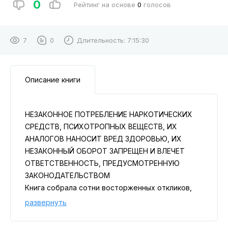
0
Рейтинг на основе
0
голосов
7
0
Длительность:
7:15:30
Описание книги
НЕЗАКОННОЕ ПОТРЕБЛЕНИЕ НАРКОТИЧЕСКИХ
СРЕДСТВ, ПСИХОТРОПНЫХ ВЕЩЕСТВ, ИХ
АНАЛОГОВ НАНОСИТ ВРЕД ЗДОРОВЬЮ, ИХ
НЕЗАКОННЫЙ ОБОРОТ ЗАПРЕЩЕН И ВЛЕЧЕТ
ОТВЕТСТВЕННОСТЬ, ПРЕДУСМОТРЕННУЮ
ЗАКОНОДАТЕЛЬСТВОМ
Книга собрала сотни восторженных откликов,
отмечена двумя премиями «Мастера ужасов»,
развернуть
наградой журнала «Мир Фантастики» и портала
«Фантлаб».