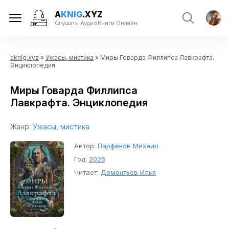
A
KNIG
.XYZ
Слушать АудиоКниги Онлайн
aknig.xyz
»
Ужасы, мистика
» Миры Говарда Филлипса Лавкрафта.
Энциклопедия
Миры Говарда Филлипса
Лавкрафта. Энциклопедия
Жанр:
Ужасы, мистика
Автор:
Парфёнов Михаил
Год:
2026
Читает:
Дементьев Илья