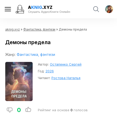
A
KNIG
.XYZ
Слушать АудиоКниги Онлайн
aknig.xyz
»
Фантастика, фэнтези
» Демоны предела
Демоны предела
Жанр:
Фантастика, фэнтези
Автор:
Остапенко Сергей
Год:
2026
Читает:
Ростова Наталья
0
Рейтинг на основе
0
голосов