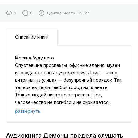
2
0
Длительность:
1:41:27
Описание книги
Москва будущего
Опустевшие проспекты, офисные здания, музеи
и государственные учреждения. Дома — как с
витрины, на улицах — безупречный порядок. Так
теперь выглядит любой город на планете.
Только людей нигде не встретить. Нет,
человечество не погибло и не скрывается.
Просто его привычная жизнь радикально
развернуть
переменилась: оно получило всё, о чём могло
мечтать, и разучилось хотеть чего-либо ещё.
Технологический прогресс упёрся в потолок.
Аудиокнига Демоны предела слушать