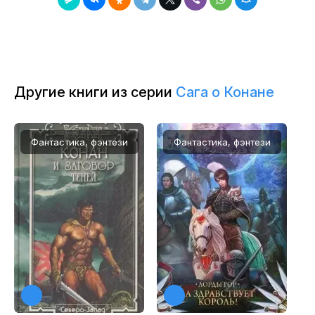
9
10
11
Другие книги из серии
Сага о Конане
12
Фантастика, фэнтези
Фантастика, фэнтези