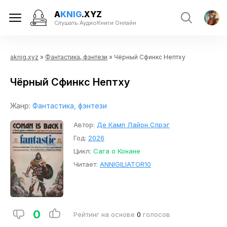
A
KNIG
.XYZ
Слушать АудиоКниги Онлайн
aknig.xyz
»
Фантастика, фэнтези
» Чёрный Сфинкс Нептху
Чёрный Сфинкс Нептху
Жанр:
Фантастика, фэнтези
Автор:
Де Камп Лайон Спрэг
Год:
2026
Цикл:
Сага о Конане
Читает:
ANNIGILIATOR10
0
Рейтинг на основе
0
голосов