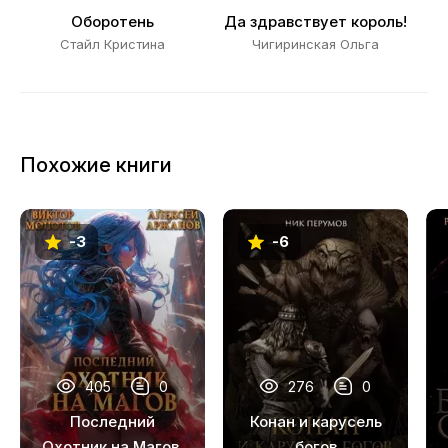
Оборотень
Да здравствует король!
Стайл Кристина
Чигиринская Ольга
Похожие книги
-3
-6
405
0
276
0
Последний
Конан и карусель
Охотник на Магов.
богов