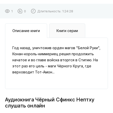
1
0
Длительность:
1:24:28
Описание книги
Книги серии
Год назад, уничтожив орден магов "Белой Руки",
Конан-король-киммериец решил продолжить
начатое и во главе войска вторгся в Стигию. На
этот раз его цель - маги Чёрного Круга, где
верховодит Тот-Амон...
Аудиокнига Чёрный Сфинкс Нептху
слушать онлайн