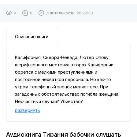
0
0
Длительность:
26:22:33
Описание книги
Калифорния, Сьерра-Невада. Лютер Опоку,
шериф сонного местечка в горах Калифорнии
борется с мелкими преступлениями и
постоянной нехваткой персонала. Но как-то
утром телефонный звонок меняет всё. При
загадочных обстоятельствах погибла женщина.
Несчастный случай? Убийство?
Расследование приводит Лютера в подземный
развернуть
исследовательский центр, управляемый
могущественной корпорацией из Кремниевой
долины. Оттуда Лютер выходит уже не в свой
Аудиокнига Тирания бабочки слушать