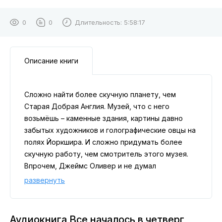
0
0
Длительность:
5:58:17
Описание книги
Сложно найти более скучную планету, чем
Старая Добрая Англия. Музей, что с него
возьмёшь – каменные здания, картины давно
забытых художников и голографические овцы на
полях Йоркшира. И сложно придумать более
скучную работу, чем смотритель этого музея.
Впрочем, Джеймс Оливер и не думал
жаловаться – его всё устраивало. Пока на
развернуть
планету не рухнул корабль знаменитого
авантюриста, альтруиста и недоумка по
фамилии Шеро.
Аудиокнига Все началось в четверг