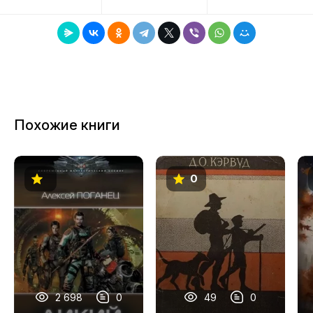
8
9
Похожие книги
0
2 698
0
49
0