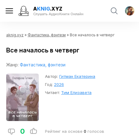
A
KNIG
.XYZ
Слушать АудиоКниги Онлайн
aknig.xyz
»
Фантастика, фэнтези
» Все началось в четверг
Все началось в четверг
Жанр:
Фантастика, фэнтези
Автор:
Гитман Екатерина
Год:
2026
Читает:
Тим Елизавета
0
Рейтинг на основе
0
голосов