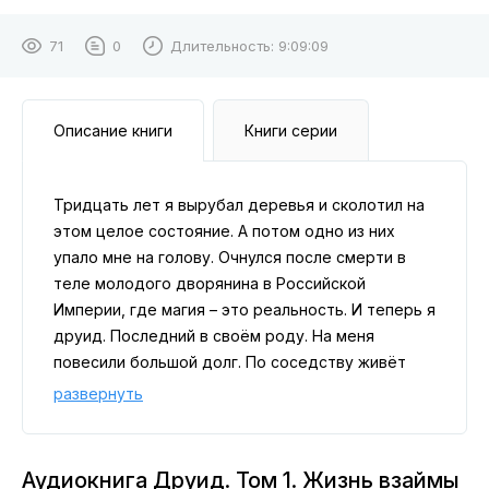
71
0
Длительность:
9:09:09
Описание книги
Книги серии
Тридцать лет я вырубал деревья и сколотил на
этом целое состояние. А потом одно из них
упало мне на голову. Очнулся после смерти в
теле молодого дворянина в Российской
Империи, где магия – это реальность. И теперь я
друид. Последний в своём роду. На меня
повесили большой долг. По соседству живёт
граф, который спит и видит, как бы забрать мои
развернуть
земли. С другой стороны – Поволжская
аномалия, которая обращает моих зверей в
чудовищ. Что ж, я не первый раз начинаю с нуля.
Аудиокнига Друид. Том 1. Жизнь взаймы