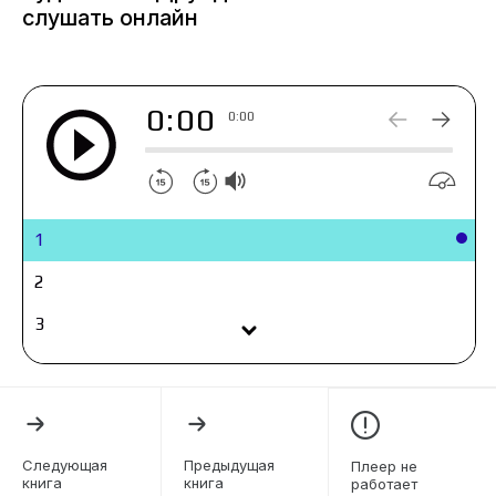
Насчёт бизнеса в лесу уже есть идеи, а вот с
слушать онлайн
аномалией придётся повозиться! Ведь, чтобы
выжить, я должен защищать сто пятьдесят
гектаров леса, который чувствую как
0:00
собственное тело.
0:00
1
2
3
4
5
6
Следующая
Предыдущая
Плеер не
книга
книга
работает
7