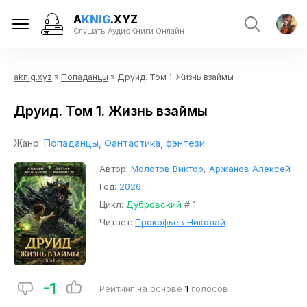
A
KNIG
.XYZ
Слушать АудиоКниги Онлайн
aknig.xyz
»
Попаданцы
» Друид. Том 1. Жизнь взаймы
Друид. Том 1. Жизнь взаймы
Жанр:
Попаданцы
,
Фантастика, фэнтези
Автор:
Молотов Виктор
,
Аржанов Алексей
Год:
2026
Цикл:
Дубровский
# 1
Читает:
Прокофьев Николай
-1
Рейтинг на основе
1
голосов