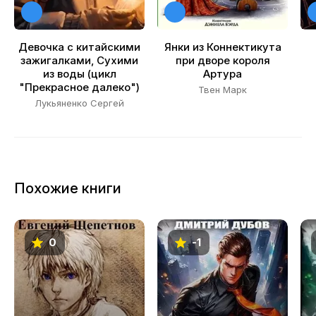
19
20
Девочка с китайскими
Янки из Коннектикута
зажигалками, Сухими
при дворе короля
из воды (цикл
Артура
"Прекрасное далеко")
Твен Марк
Лукьяненко Сергей
Похожие книги
0
-1