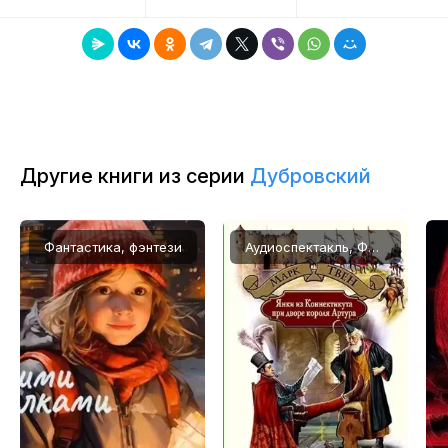
8
9
10
11
Другие книги из серии
Дубровский
12
13
Фантастика, фэнтези
Аудиоспектакль, Фантастика, фэнтези, Приключения
14
15
16
17
18