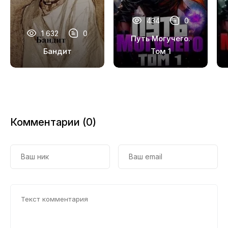
434
0
1 632
0
Путь Могучего.
Бандит
Том 1
Комментарии (0)