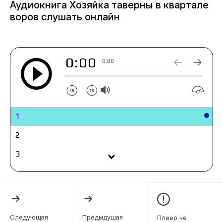
Аудиокнига Хозяйка таверны в квартале
тут ещё всех на уши поставлю, будут у меня по
воров слушать онлайн
струнке ходить!
0:00
0:00
1
2
3
4
5
6
Следующая
Предыдущая
Плеер не