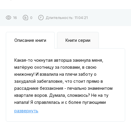
16
0
Длительность:
11:04:21
Описание книги
Книги серии
Какая-то чокнутая авторша закинула меня,
матёрую охотницу за головами, в свою
книжонку! И взвалила на плечи заботу о
захудалой забегаловке, что стоит прямо в
рассаднике беззакония - печально знаменитом
квартале воров. Думала, сломаюсь? Не на ту
напала! Я справлялась и с более пугающими
преступными элементами. А знания о ведении
развернуть
хозяйства почерпну из головушки бывшей
владелицы тела. Дальше надо развиваться,
друзей заводить, всё такое... Ха, справимся! Я