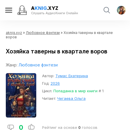
A
KNIG
.XYZ
Слушать АудиоКниги Онлайн
aknig.xyz
»
Любовное фэнтези
» Хозяйка таверны в квартале
воров
Хозяйка таверны в квартале воров
Жанр:
Любовное фэнтези
Автор:
Тумас Екатерина
Год:
2026
Цикл:
Попаданка в мир книги
# 1
Читает:
Чегаева Ольга
0
Рейтинг на основе
0
голосов