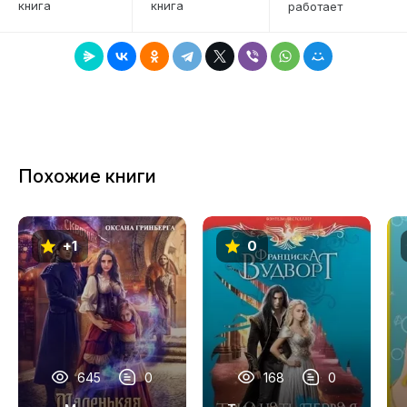
книга
книга
работает
7
8
9
10
11
Похожие книги
12
13
+1
0
14
15
16
17
645
0
168
0
18