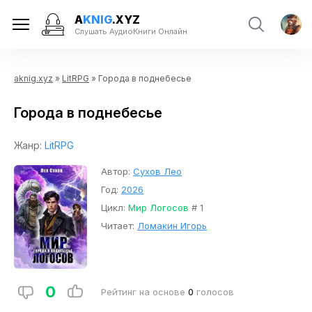
A
KNIG
.XYZ
Слушать АудиоКниги Онлайн
aknig.xyz
»
LitRPG
» Города в поднебесье
Города в поднебесье
Жанр:
LitRPG
Автор:
Сухов Лео
Год:
2026
Цикл:
Мир Логосов
# 1
Читает:
Ломакин Игорь
0
Рейтинг на основе
0
голосов