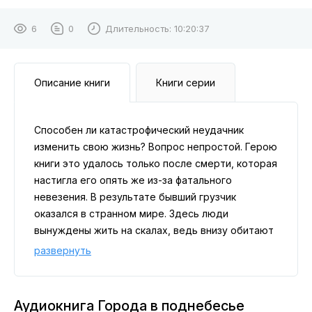
6
0
Длительность:
10:20:37
Описание книги
Книги серии
Способен ли катастрофический неудачник
изменить свою жизнь? Вопрос непростой. Герою
книги это удалось только после смерти, которая
настигла его опять же из-за фатального
невезения. В результате бывший грузчик
оказался в странном мире. Здесь люди
вынуждены жить на скалах, ведь внизу обитают
ужасные чудовища. Здесь энергия жизни с
развернуть
помощью Логосов порождает различные
полезные явления. А самым популярным
транспортом являются здесь воздушные
Аудиокнига Города в поднебесье