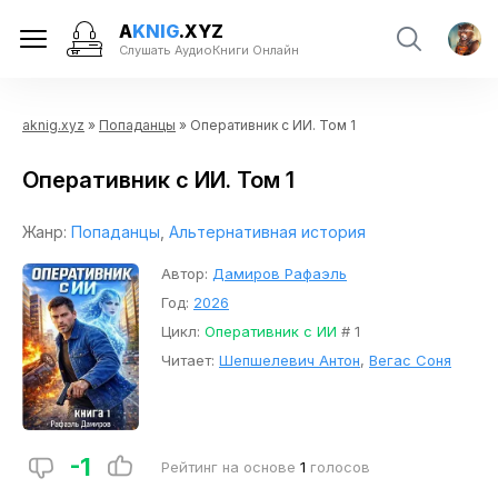
A
KNIG
.XYZ
Слушать АудиоКниги Онлайн
aknig.xyz
»
Попаданцы
» Оперативник с ИИ. Том 1
Оперативник с ИИ. Том 1
Жанр:
Попаданцы
,
Альтернативная история
Автор:
Дамиров Рафаэль
Год:
2026
Цикл:
Оперативник с ИИ
# 1
Читает:
Шепшелевич Антон
,
Вегас Соня
-1
Рейтинг на основе
1
голосов