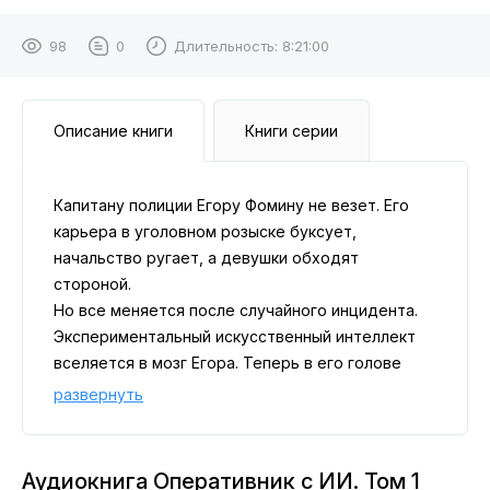
98
0
Длительность:
8:21:00
Описание книги
Книги серии
Капитану полиции Егору Фомину не везет. Его
карьера в уголовном розыске буксует,
начальство ругает, а девушки обходят
стороной.
Но все меняется после случайного инцидента.
Экспериментальный искусственный интеллект
вселяется в мозг Егора. Теперь в его голове
живёт цифровая девушка Иби — умная, ехидная
развернуть
и чертовски полезная.
И вместе они раскроют больше, чем весь отдел.
Вот только начальник и кадровик, во что бы то
Аудиокнига Оперативник с ИИ. Том 1