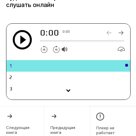
ни стало хотят избавится от Фомина.
слушать онлайн
0:00
0:00
1
2
3
4
5
6
Следующая
Предыдущая
Плеер не
книга
книга
работает
7