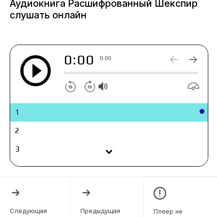
Аудиокнига Расшифрованный Шекспир
В последние годы выходит все больше книг и
слушать онлайн
фильмов, ставящих под сомнение авторство
Шекспира. Сейчас модно отрицать его гений,
приписывая шекспировские пьесы и стихи
0:00
другим поэтам. Это исследование
0:00
неопровержимо доказывает, что именно
Шекспир был единственным автором "Гамлета",
"Ромео и Джульетты", "Короля Лира",
"Макбета", "Отелло", "Ричарда III" и других
1
шедевров.
"Шекспир не представляет собою только
2
собрание 36 драм и нескольких стихотворений;
3
это - человек, который чувствовал и мыслил,
радовался и страдал, мечтал и творил…"
4
5
6
Следующая
Предыдущая
Плеер не