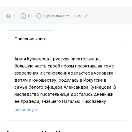
1
0
Длительность:
11:09:32
Описание книги
Агния Кузнецова - русская писательница,
большую часть своей прозы посвятившая теме
взросления и становления характера человека -
детям и юношеству, родилась в Иркутске в
семье белого офицера Александра Кузнецова. В
наследство писательнице достались дневники
ее прадеда, знавшего Наталью Николаевну
Гончарову и ее семью, так как до получения
развернуть
вольной он был крепостным у графа Григория
Строганова, коему Наташа Гончарова
приходилась двоюродной племянницей.