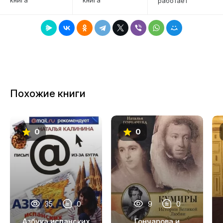
работает
7
8
9
10
11
Похожие книги
12
13
0
0
14
15
16
17
35
0
9
0
18
Азбука испанских
Гончарова и