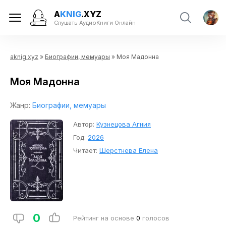
A
KNIG
.XYZ
Слушать АудиоКниги Онлайн
aknig.xyz
»
Биографии, мемуары
» Моя Мадонна
Моя Мадонна
Жанр:
Биографии, мемуары
Автор:
Кузнецова Агния
Год:
2026
Читает:
Шерстнева Елена
0
Рейтинг на основе
0
голосов