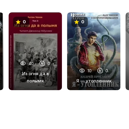
0
0
40
0
10
0
Из огня да в
полымя
Я — утопленник