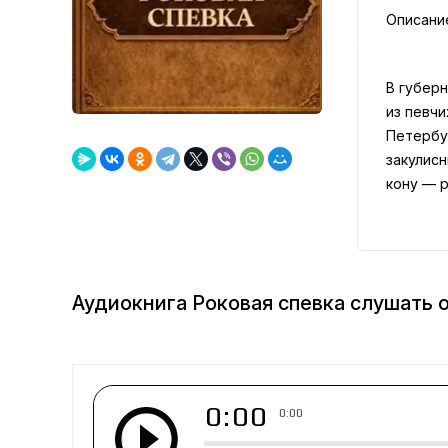
Описани
В губер
из певчи
Петербу
закулисн
кону — 
Аудиокнига Роковая спевка слушать 
0:00
0:00