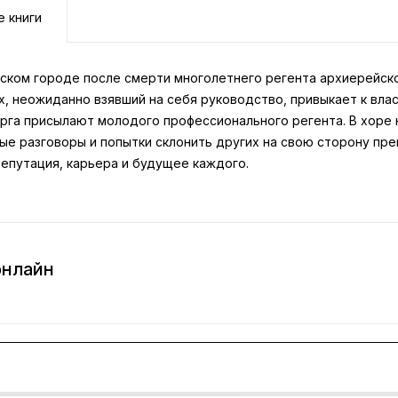
е книги
нском городе после смерти многолетнего регента архиерейско
х, неожиданно взявший на себя руководство, привыкает к влас
рга присылают молодого профессионального регента. В хоре н
ые разговоры и попытки склонить других на свою сторону пре
репутация, карьера и будущее каждого.
онлайн