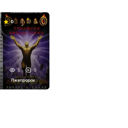
0
5
0
Лжепророк