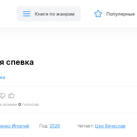
Книги по жанрам
Популярные
я спевка
ика
на основе
0
голосов
енко Игнатий
Год:
2026
Читает:
Цзю Вячеслав