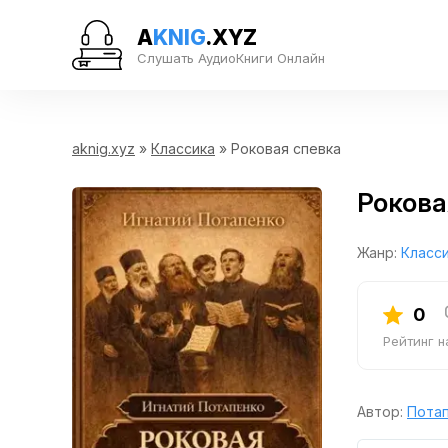
A
KNIG
.XYZ
Слушать АудиоКниги Онлайн
aknig.xyz
»
Классика
» Роковая спевка
Рокова
Жанр:
Класс
0
Рейтинг 
Автор:
Потап