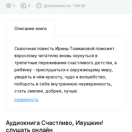
1
0
Длительность:
1:56:30
Описание книги
Сказочная повесть Ирины Токмаковой поможет
взрослому читателю вновь окунуться в
трепетные переживания счастливого детства, а
ребёнку - прислушаться к окружающему миру,
увидеть в нём красоту, чудо и волшебство,
побороть в себе внутреннюю неуверенность,
стать смелее, добрее, лучше.
Повесть-сказка "Счастливо, Ивушкин!" про
развернуть
мальчика Ивушкина и лошадь Лушу. Ивушкин
подслушал разговор родителей - семья
Ивушкиных переезжает из поселка в город, а
Аудиокнига Счастливо, Ивушкин!
где же там держать лошадь? Тем более Луша
слушать онлайн