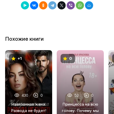
8
9
10
11
Похожие книги
12
13
+1
0
430
0
50
0
Навязанная жена.
Принцесса на всю
Развода не будет!
голову. Почему мы