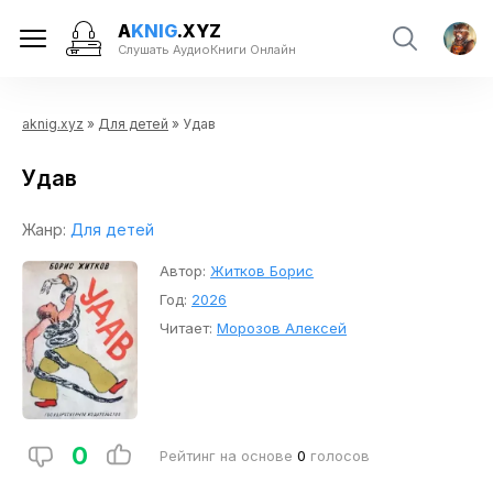
A
KNIG
.XYZ
Слушать АудиоКниги Онлайн
aknig.xyz
»
Для детей
» Удав
Удав
Жанр:
Для детей
Автор:
Житков Борис
Год:
2026
Читает:
Морозов Алексей
0
Рейтинг на основе
0
голосов