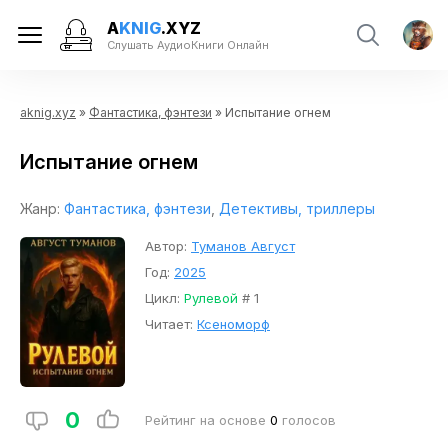
A
KNIG
.XYZ
Слушать АудиоКниги Онлайн
aknig.xyz
»
Фантастика, фэнтези
» Испытание огнем
Испытание огнем
Жанр:
Фантастика, фэнтези
,
Детективы, триллеры
Автор:
Туманов Август
Год:
2025
Цикл:
Рулевой
# 1
Читает:
Ксеноморф
0
Рейтинг на основе
0
голосов