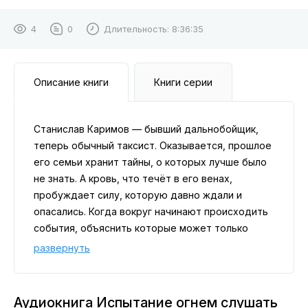
4
0
Длительность:
8:36:35
Описание книги
Книги серии
Станислав Каримов — бывший дальнобойщик,
теперь обычный таксист. Оказывается, прошлое
его семьи хранит тайны, о которых лучше было
не знать. А кровь, что течёт в его венах,
пробуждает силу, которую давно ждали и
опасались. Когда вокруг начинают происходить
события, объяснить которые может только
безумец, Стас вынужден принять то, во что не
развернуть
верил. Его втягивают в игру, где цена ошибки —
не просто жизнь, а сама суть бытия. И лишь
пройдя через огонь, он поймёт, кто он на самом
Аудиокнига Испытание огнем слушать