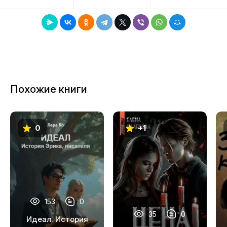
8
9
Похожие книги
0
+1
153
0
35
0
Идеал. История