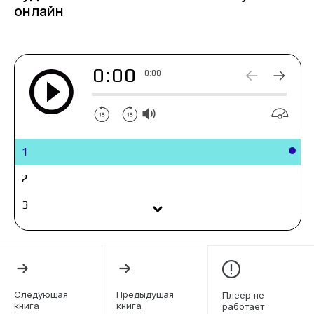
деле. Это история о том, как обычный человек
онлайн
становится перед непростым выбором. И о том,
что, однажды узнав правду, назад уже не
вернуться.
0:00
0:00
1
2
3
4
5
6
Следующая
Предыдущая
Плеер не
книга
книга
работает
7