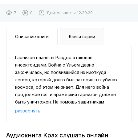
7
0
Длительность:
12:29:29
Описание книги
Книги серии
Гарнизон планеты Раздор атакован
инсектоидами. Война с Ульем давно
закончилась, но появившийся из ниоткуда
легион, который долго был затерян в глубинах
космоса, об этом не знает. Для него война
продолжается, и вражеский гарнизон должен
быть уничтожен. На помощь защитникам
Раздора спешит космофлот, но дальнейшие
развернуть
события показывают, что инсектоиды – не
единственная угроза. Персонажам романа
предстоит выживать, а слушателям аудиокниги –
Аудиокнига Крах слушать онлайн