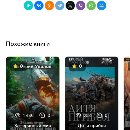
8
9
10
11
Похожие книги
12
13
0
0
1 486
0
253
0
Затерянный мир
Дитя прибоя