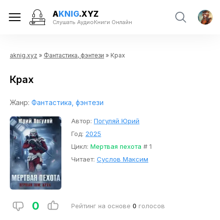
A
KNIG
.XYZ
Слушать АудиоКниги Онлайн
aknig.xyz
»
Фантастика, фэнтези
» Крах
Крах
Жанр:
Фантастика, фэнтези
Автор:
Погуляй Юрий
Год:
2025
Цикл:
Мертвая пехота
# 1
Читает:
Суслов Максим
0
Рейтинг на основе
0
голосов