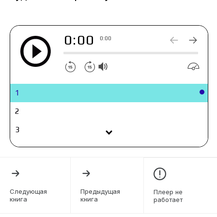
сопереживать героям.
0:00
0:00
1
2
3
4
5
6
Следующая
Предыдущая
Плеер не
книга
книга
работает
7