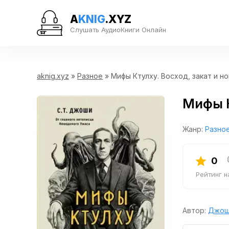
A
KNIG
.XYZ
Слушать АудиоКниги Онлайн
aknig.xyz
»
Разное
» Мифы Ктулху. Восход, закат и н
Мифы К
Жанр:
Разно
0
Рейтинг 
Автор:
Джош