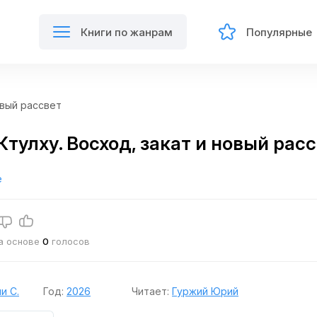
Книги по жанрам
Популярные
овый рассвет
тулху. Восход, закат и новый рас
е
на основе
0
голосов
и С.
Год:
2026
Читает:
Гуржий Юрий