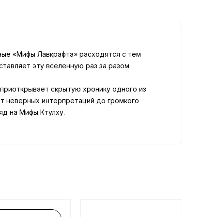
нные «Мифы Лавкрафта» расходятся с тем
ставляет эту вселенную раз за разом
 приоткрывает скрытую хронику одного из
от неверных интерпретаций до громкого
яд на Мифы Ктулху.
то, как возникают, закрепляются и продолжают