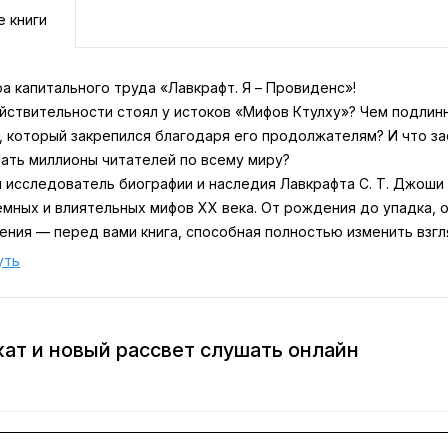
е книги
а капитального труда «Лавкрафт. Я – Провиденс»!
ействительности стоял у истоков «Мифов Ктулху»? Чем подли
, который закрепился благодаря его продолжателям? И что за
вать миллионы читателей по всему миру?
 исследователь биографии и наследия Лавкрафта С. Т. Джоши
ёмных и влиятельных мифов XX века. От рождения до упадка, 
ения — перед вами книга, способная полностью изменить взгл
 важно понять не только природу литературного ужаса, но и 
уть
ьтурные мифы, эта книга станет вашим проводником в бездну.
кат и новый рассвет слушать онлайн