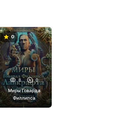
0
8
0
Миры Говарда
Филлипса
Лавкрафта.
Энциклопедия