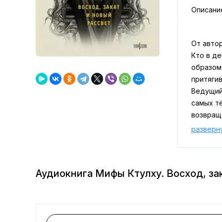
Описани
От автор
Кто в д
образом
притяги
Ведущий
самых т
возвращ
Если вам
разверн
жить кул
Аудиокнига Мифы Ктулху. Восход, за