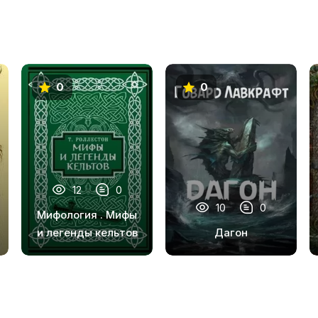
0
0
12
0
10
0
Мифология . Мифы
и легенды кельтов
Дагон