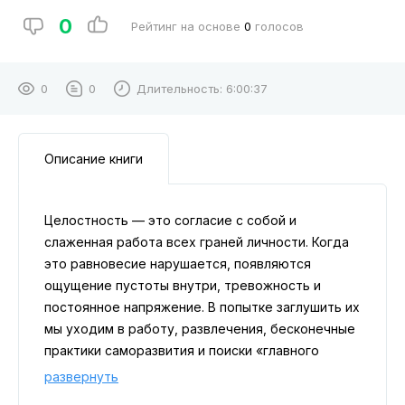
0
Рейтинг на основе
0
голосов
0
0
Длительность:
6:00:37
Описание книги
Целостность — это согласие с собой и
слаженная работа всех граней личности. Когда
это равновесие нарушается, появляются
ощущение пустоты внутри, тревожность и
постоянное напряжение. В попытке заглушить их
мы уходим в работу, развлечения, бесконечные
практики саморазвития и поиски «главного
смысла». Однако вернуть целостность помогает
развернуть
не гонка за изменениями, а принятие себя. В