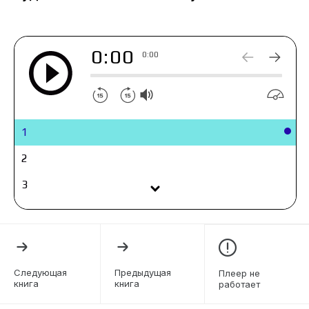
от имени своей Родины.
0:00
0:00
1
2
3
4
5
6
Следующая
Предыдущая
Плеер не
книга
книга
работает
7