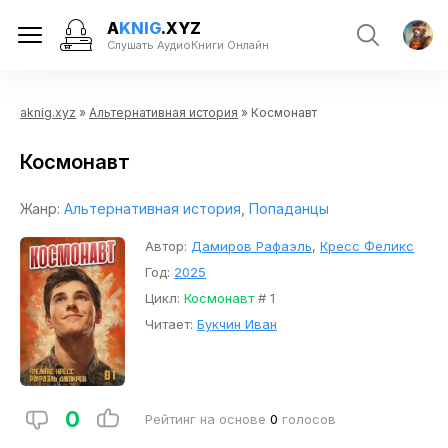
A
KNIG
.XYZ
Слушать АудиоКниги Онлайн
aknig.xyz
»
Альтернативная история
» Космонавт
Космонавт
Жанр:
Альтернативная история
,
Попаданцы
Автор:
Дамиров Рафаэль
,
Кресс Феликс
Год:
2025
Цикл:
Космонавт
# 1
Читает:
Букчин Иван
0
Рейтинг на основе
0
голосов