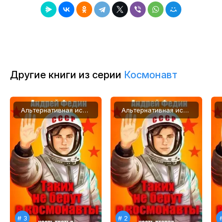
8
9
10
11
Другие книги из серии
Космонавт
12
13
Альтернативная история, Попаданцы
Альтернативная история, Попаданцы
14
15
16
17
18
19
# 3
# 2