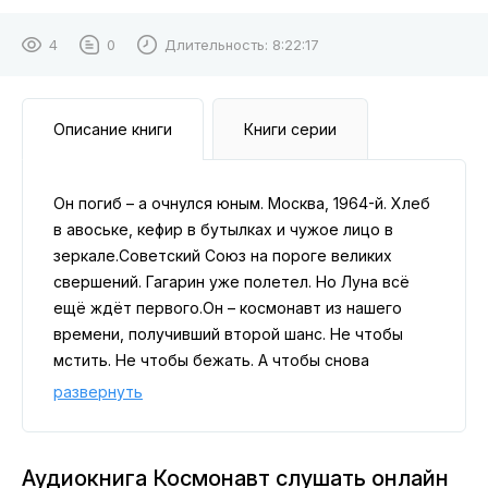
4
0
Длительность:
8:22:17
Описание книги
Книги серии
Он погиб – а очнулся юным. Москва, 1964-й. Хлеб
в авоське, кефир в бутылках и чужое лицо в
зеркале.Советский Союз на пороге великих
свершений. Гагарин уже полетел. Но Луна всё
ещё ждёт первого.Он – космонавт из нашего
времени, получивший второй шанс. Не чтобы
мстить. Не чтобы бежать. А чтобы снова
взлететь.Теперь его путь – пройти всё с начала:
развернуть
учёба, медкомиссия, тренировки и долгая
дорога к звёздам. Чтобы успеть раньше
американцев. Чтобы первым ступить на Луну –
Аудиокнига Космонавт слушать онлайн