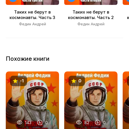
20
Таких не берут в
Таких не берут в
21
космонавты. Часть 3
космонавты. Часть 2
Федин Андрей
Федин Андрей
22
23
Похожие книги
-1
0
143
0
82
0