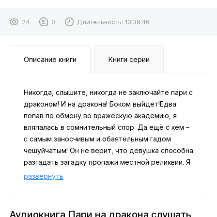
24
0
Длительность:
13:39:46
Описание книги
Книги серии
Никогда, слышите, никогда не заключайте пари с
драконом! И на дракона! Боком выйдет!Едва
попав по обмену во вражескую академию, я
вляпалась в сомнительный спор. Да ещё с кем –
с самым заносчивым и обаятельным гадом
чешуйчатым! Он не верит, что девушка способна
разгадать загадку пропажи местной реликвии. Я
же намерена отстоять честь не только родной
развернуть
академии, но и всех студенток! Ведь на кону
стоит моя свобода. И, неожиданно, сердце.
Аудиокнига Пари на дракона слушать