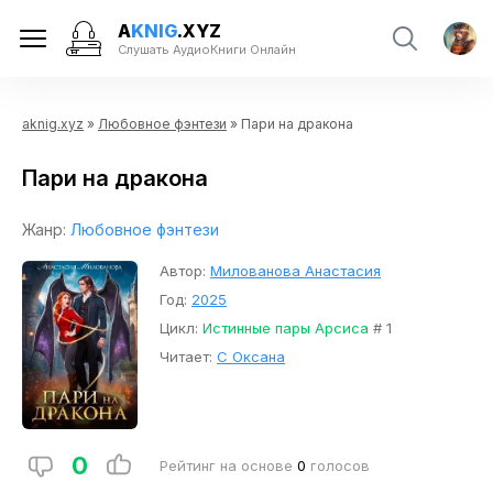
A
KNIG
.XYZ
Слушать АудиоКниги Онлайн
aknig.xyz
»
Любовное фэнтези
» Пари на дракона
Пари на дракона
Жанр:
Любовное фэнтези
Автор:
Милованова Анастасия
Год:
2025
Цикл:
Истинные пары Арсиса
# 1
Читает:
С Оксана
0
Рейтинг на основе
0
голосов