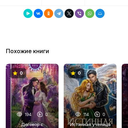
8
9
10
11
Похожие книги
12
13
0
0
14
15
16
17
194
0
114
0
18
Договор с
Истинная ученица