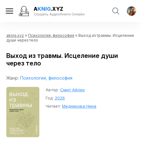
A
KNIG
.XYZ
Слушать АудиоКниги Онлайн
aknig.xyz
»
Психология, философия
» Выход из травмы. Исцеление
души через тело
Выход из травмы. Исцеление души
через тело
Жанр:
Психология, философия
Автор:
Смит Айлен
Год:
2026
Читает:
Медникова Нина