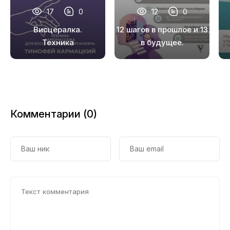
17
0
12
0
Висцералка.
12 шагов в прошлое и 13
Техника
в будущее.
самомассажа для
Перепрограммирование
восстановления
судьбы через прошлые
организма. Самая
воплощения
полезная книга
про живот
Комментарии (0)