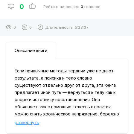
0
Рейтинг на основе
0
голосов
0
0
Длительность:
5:28:37
Описание книги
Если привычные методы терапии уже не дают
результата, а психика и тело словно
существуют отдельно друг от друга, эта книга
предлагает иной путь — вернуться к телу как к
опоре и источнику восстановления. Она
объясняет, как с помощью телесных практик
можно снять хроническое напряжение, бережно
проработать глубокие травмы и вновь
развернуть
почувствовать целостность и вкус к жизни.