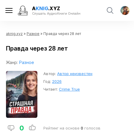
A
KNIG
.XYZ
Слушать АудиоКниги Онлайн
aknig.xyz
»
Разное
» Правда через 28 лет
Правда через 28 лет
Жанр:
Разное
Автор:
Автор неизвестен
Год:
2026
Читает:
Crime True
0
Рейтинг на основе
0
голосов