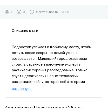
1
0
Длительность:
0:31:16
Описание книги
Подросток уезжает к любимому мосту, чтобы
остыть после ссоры, но домой уже не
возвращается. Маленький город охватывает
страх, а странное заключение эксперта
фактически хоронит расследование. Только
спустя десятилетия новые технологии
раскрывают тайну, которая всё это время
скрывалась на поверхности.
развернуть
Аудиокнига Правда через 28 лет