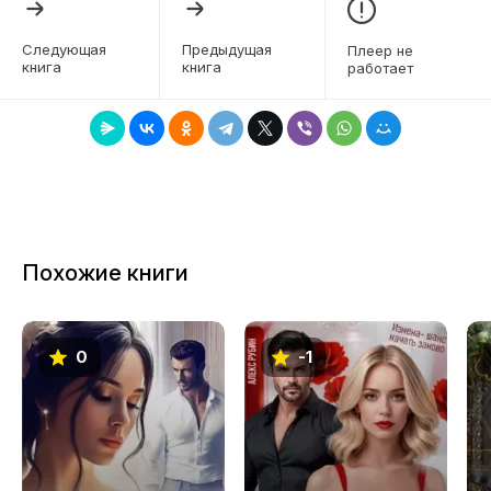
книге подробно рассматриваются разные типы
6
собачьей личности, чтобы подобрать
Следующая
Предыдущая
Плеер не
индивидуальный ключ к питомцу.
книга
книга
работает
Сильная сторона немецкой школы —
сбалансированное соединение отработанных
практических методик и серьёзной
теоретической базы, опирающейся на знания
ведущих мировых специалистов.
Книга рекомендована к изданию на русском
языке Татьяной Романовой
Похожие книги
(действующий член Международной
ассоциации консультантов по поведению
животных (IAABC), член Ассоциации
профессиональных тренеров собак (APDT),
0
-1
автор книги «Главная книга владельца собаки»)