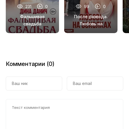
231
0
99
0
Фальшивая
После развода.
свадьба
Любовь на
осколках
Комментарии (0)