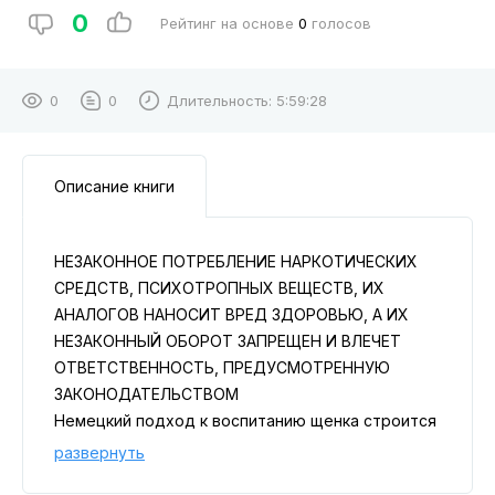
0
Рейтинг на основе
0
голосов
0
0
Длительность:
5:59:28
Описание книги
НЕЗАКОННОЕ ПОТРЕБЛЕНИЕ НАРКОТИЧЕСКИХ
СРЕДСТВ, ПСИХОТРОПНЫХ ВЕЩЕСТВ, ИХ
АНАЛОГОВ НАНОСИТ ВРЕД ЗДОРОВЬЮ, А ИХ
НЕЗАКОННЫЙ ОБОРОТ ЗАПРЕЩЕН И ВЛЕЧЕТ
ОТВЕТСТВЕННОСТЬ, ПРЕДУСМОТРЕННУЮ
ЗАКОНОДАТЕЛЬСТВОМ
Немецкий подход к воспитанию щенка строится
на умении читать язык тела, понимать эмоции и
развернуть
особенности характера, чтобы вырастить не