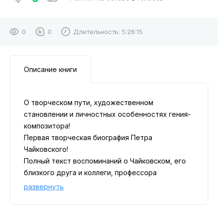
0
0
Длительность:
5:26:15
Описание книги
О творческом пути, художественном
становлении и личностных особенностях гения-
композитора!
Первая творческая биография Петра
Чайковского!
Полный текст воспоминаний о Чайковском, его
близкого друга и коллеги, профессора
Московской консерватории. «Воспоминания о П.
развернуть
И. Чайковском» Николая Кашкина, написанные с
огромной теплотой и любовью вскоре после