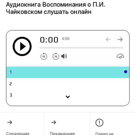
смерти композитора, являются первой
Аудиокнига Воспоминания о П.И.
творческой биографией Петра Чайковского и
Чайковском слушать онлайн
содержат крайне ценные свидетельства о
художественном вкусе и особенностях
личности Чайковского.
0:00
0:00
1
2
3
4
5
6
Следующая
Предыдущая
Плеер не