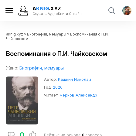
A
KNIG
.XYZ
Слушать АудиоКниги Онлайн
aknig.xyz
»
Биографии, мемуары
» Воспоминания о П.И.
Чайковском
Воспоминания о П.И. Чайковском
Жанр:
Биографии, мемуары
Автор:
Кашкин Николай
Год:
2026
Читает:
Чернов Александр
0
Рейтинг на основе
0
голосов