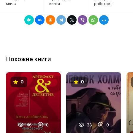
книга
книга
работает
7
8
9
10
Похожие книги
0
0
46
0
38
0