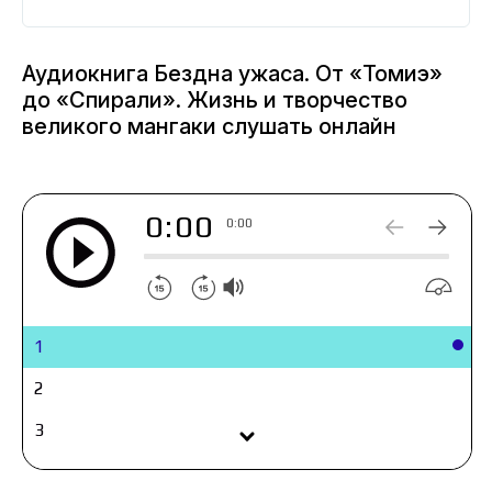
собственными кошмарами.
Вот уже 38 лет признанный автор хоррор-манги
одновременно пугает и завораживает
Аудиокнига Бездна ужаса. От «Томиэ»
читателей по всему миру. Именно он подарил
до «Спирали». Жизнь и творчество
жанру «Томиэ», «Спираль», «Соити» и другие
великого мангаки слушать онлайн
знаменитые истории, давно ставшие классикой
ужасов.
0:00
0:00
1
2
3
4