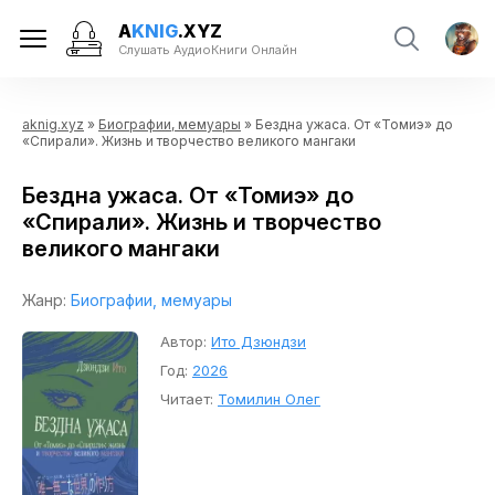
A
KNIG
.XYZ
Слушать АудиоКниги Онлайн
aknig.xyz
»
Биографии, мемуары
» Бездна ужаса. От «Томиэ» до
«Спирали». Жизнь и творчество великого мангаки
Бездна ужаса. От «Томиэ» до
«Спирали». Жизнь и творчество
великого мангаки
Жанр:
Биографии, мемуары
Автор:
Ито Дзюндзи
Год:
2026
Читает:
Томилин Олег