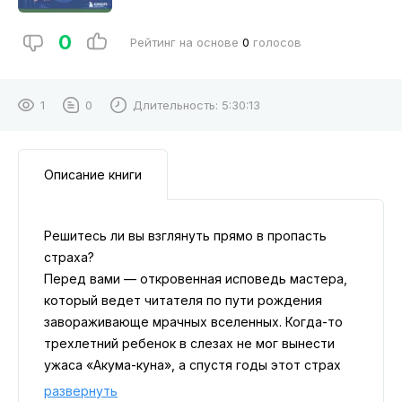
0
Рейтинг на основе
0
голосов
1
0
Длительность:
5:30:13
Описание книги
Решитесь ли вы взглянуть прямо в пропасть
страха?
Перед вами — откровенная исповедь мастера,
который ведет читателя по пути рождения
завораживающе мрачных вселенных. Когда-то
трехлетний ребенок в слезах не мог вынести
ужаса «Акума-куна», а спустя годы этот страх
превратился в сюжеты, вдохновленные его
развернуть