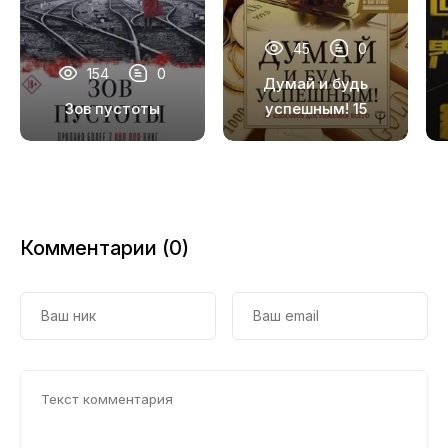
45
0
154
0
Думай и будь
Зов пустоты
успешным! 15
способов
достижения всего
Комментарии (0)