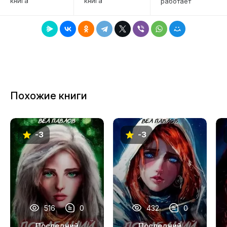
книга
книга
работает
7
8
9
10
11
Похожие книги
12
13
-3
-3
14
15
16
17
516
0
432
0
18
Последний
Последний