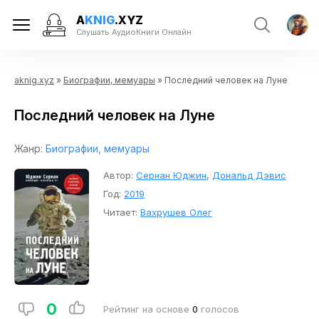
A
KNIG
.XYZ
Слушать АудиоКниги Онлайн
aknig.xyz
»
Биографии, мемуары
» Последний человек на Луне
Последний человек на Луне
Жанр:
Биографии, мемуары
Автор:
Сернан Юджин
,
Дональд Дэвис
Год:
2019
Читает:
Вахрушев Олег
0
Рейтинг на основе
0
голосов