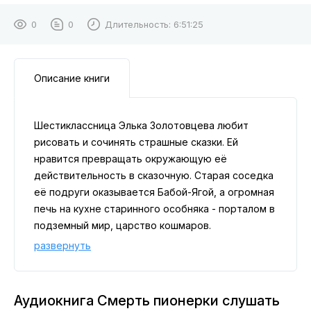
0
0
Длительность:
6:51:25
Описание книги
Шестиклассница Элька Золотовцева любит
рисовать и сочинять страшные сказки. Ей
нравится превращать окружающую её
действительность в сказочную. Старая соседка
её подруги оказывается Бабой-Ягой, а огромная
печь на кухне старинного особняка - порталом в
подземный мир, царство кошмаров.
Таинственное исчезновение девочки из
развернуть
Элькиной школы становится основой для
множества городских легенд. Естественно, своя
история есть и у Эльки. А когда она рисует к ней
Аудиокнига Смерть пионерки слушать
страшную картинку, мир вокруг неё