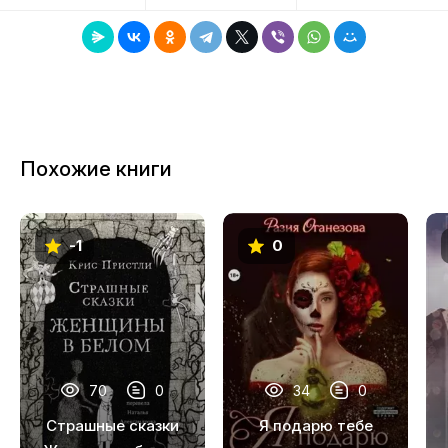
8
9
10
11
Похожие книги
12
-1
0
70
0
34
0
Страшные сказки
Я подарю тебе