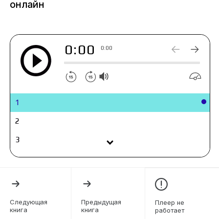
онлайн
действительно превращается в кошмар. Элька
понимает, что единственный способ от него
избавиться – раскрыть тайну исчезнувшей
0:00
девочки.
0:00
1
2
3
4
5
6
Следующая
Предыдущая
Плеер не
книга
книга
работает
7